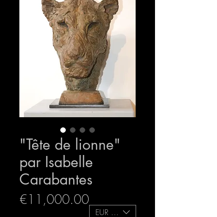
"Tête de lionne"
par Isabelle
Carabantes
Price
€11,000.00
EUR (€)
expedition sécurisée