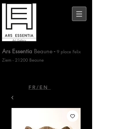
Ars Essentia
Beaune
-
9 place Felix
Ziem - 21200 Beaune
FR/EN