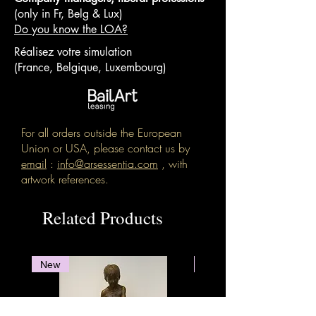
(only in Fr, Belg & Lux)
Do you know the LOA?
Réalisez votre simulation
(France, Belgique, Luxembourg)
For all orders outside the European
Union or USA, please contact us by
email
:
info@arsessentia.com
, with
artwork references.
Related Products
New
New