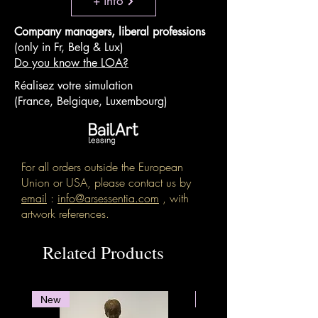
+ info
Company managers, liberal professions
(only in Fr, Belg & Lux)
Do you know the LOA?
Réalisez votre simulation
(France, Belgique, Luxembourg)
For all orders outside the European
Union or USA, please contact us by
email
:
info@arsessentia.com
, with
artwork references.
Related Products
New
New