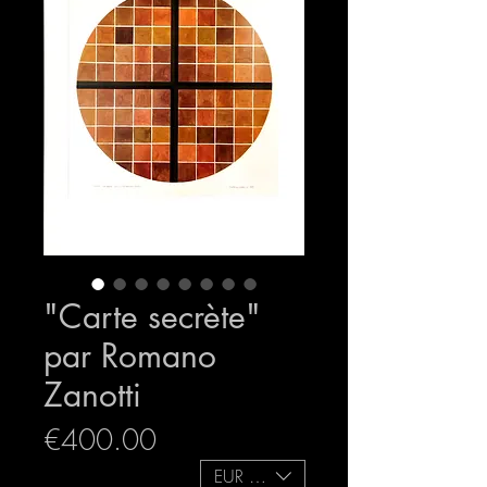
"Carte secrète"
par Romano
Zanotti
Price
€400.00
EUR (€)
expedition sécurisée