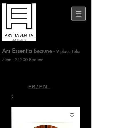
Ars Essentia
Beaune
-
9 place Felix
Ziem - 21200 Beaune
FR/EN