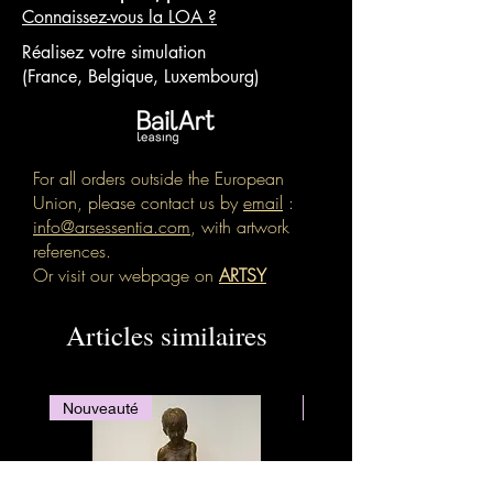
Connaissez-vous la LOA ?
Réalisez votre simulation
(France, Belgique, Luxembourg)
For all orders outside the European
Union, please contact us by
email
:
info@arsessentia.com
, with artwork
references.
Or visit our webpage on
ARTSY
Articles similaires
Nouveauté
Nouveauté