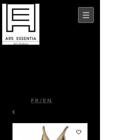
Ars Essentia Beaune
9 place Felix Ziem
21200 Beaune
FR/EN