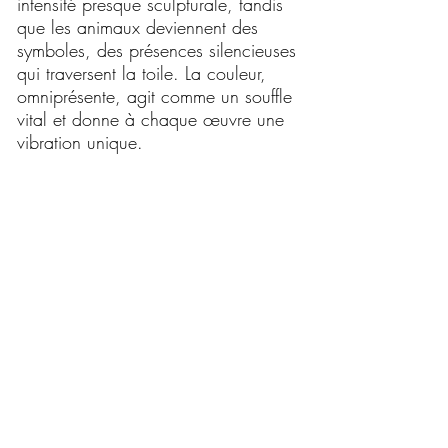
intensité presque sculpturale, tandis
que les animaux deviennent des
symboles, des présences silencieuses
qui traversent la toile. La couleur,
omniprésente, agit comme un souffle
vital et donne à chaque œuvre une
vibration unique.
Au sein de la galerie d’art
contemporain ARS ESSENTIA à
Beaune, le travail de One Ack
trouve un écho naturel. La galerie,
spécialisée dans l’art contemporain
et les expressions artistiques
actuelles, met en lumière des artistes
qui explorent l’hybridation des
techniques et le dialogue entre
espace public et espace
d’exposition. Les œuvres de One
Ack, puissantes et immersives,