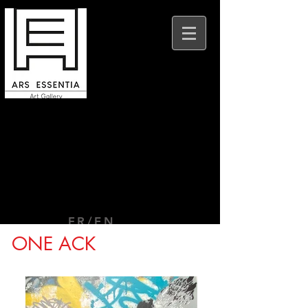
Ars Essentia Beaune
9 place Felix Ziem
21200 Beaune
FR/EN
ONE ACK