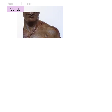
Rupture de stock
Vendu
"Asclépios" par Igor MITORAJ
Rupture de stock