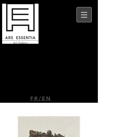
Ars Essentia Beaune
9 place Felix Ziem
21200 Beaune
FR/EN