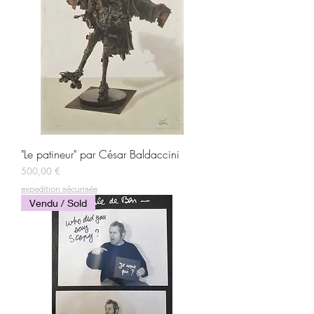
"Le patineur" par César Baldaccini
Prix
500,00 €
expedition sécurisée
Vendu / Sold