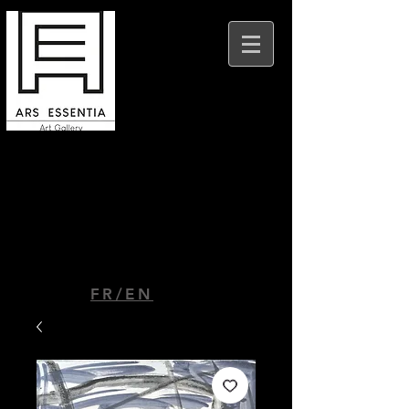
Ars Essentia Beaune
9 place Felix Ziem
21200 Beaune
FR/EN