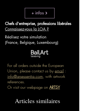
+ infos
Chefs d'entreprise, professions libérales
Connaissez-vous la LOA ?
Réalisez votre simulation
(France, Belgique, Luxembourg)
For all orders outside the European
Union, please contact us by
email
:
info@arsessentia.com
, with artwork
references.
Or visit our webpage on
ARTSY
Articles similaires