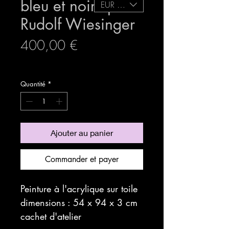
bleu et noir" par
EUR (€)
Rudolf Wiesinger
Prix
400,00 €
expedition sécurisée
Quantité
*
Ajouter au panier
Commander et payer
Peinture à l'acrylique sur toile
dimensions : 54 x 94 x 3 cm
cachet d'atelier