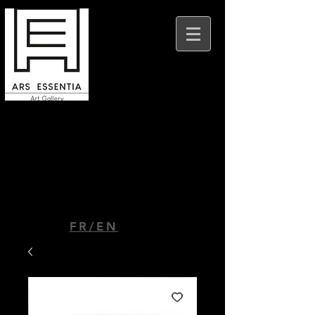
Ars Essentia Beaune
9 place Felix Ziem
21200 Beaune
FR/EN