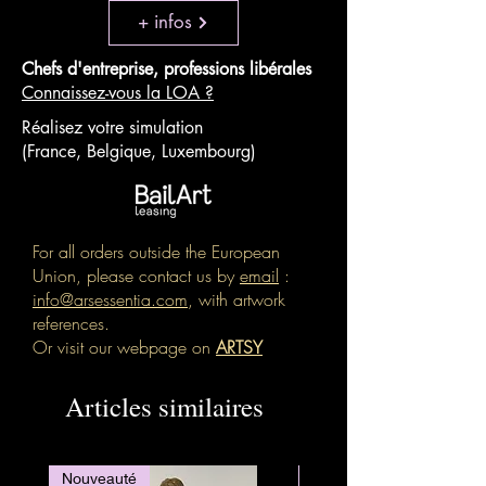
+ infos
Chefs d'entreprise, professions libérales
Connaissez-vous la LOA ?
Réalisez votre simulation
(France, Belgique, Luxembourg)
For all orders outside the European
Union, please contact us by
email
:
info@arsessentia.com
, with artwork
references.
Or visit our webpage on
ARTSY
Articles similaires
Nouveauté
Nouveauté