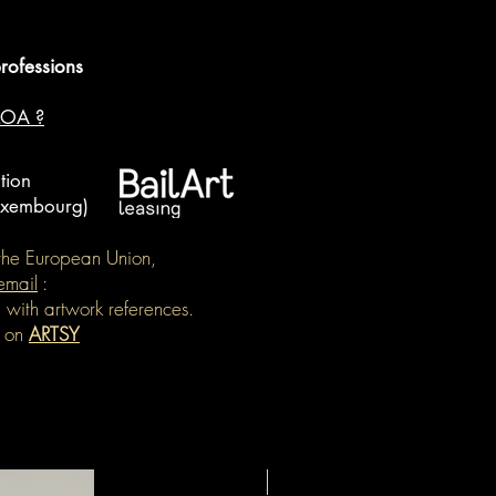
professions
LOA ?
tion
Luxembourg)
e the European Union,
email
:
, with artwork references.
e on
ARTSY
Nouveauté