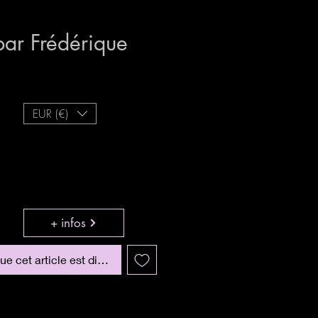
par Frédérique
EUR (€)
+ infos
que cet article est disponible