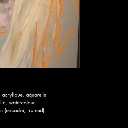
, acrylique, aquarelle
ylic, watercolour
m (encadré, framed)