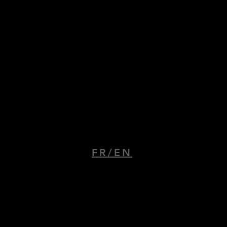
Ars Essentia Beaune
9 place Felix Ziem
21200 Beaune
FR/EN