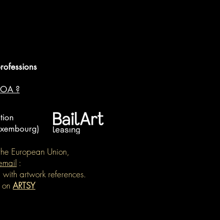
professions
LOA ?
tion
Luxembourg)
e the European Union,
email
:
, with artwork references.
e on
ARTSY