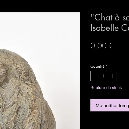
"Chat à sa
Isabelle 
Prix
0,00 €
expedition sécurisée
Quantité
*
Rupture de stock
Me notifier lors