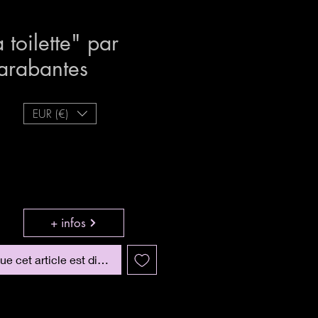
 toilette" par
Carabantes
EUR (€)
+ infos
que cet article est disponible