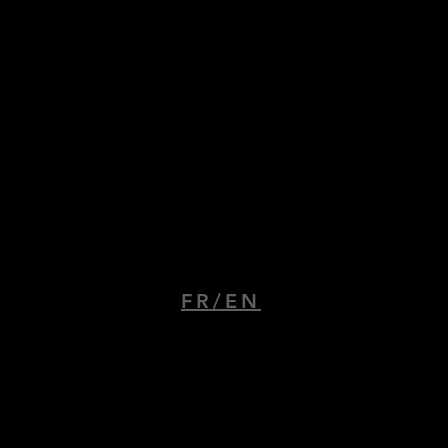
Ars Essentia Beaune
9 place Felix Ziem
21200 Beaune
FR/EN