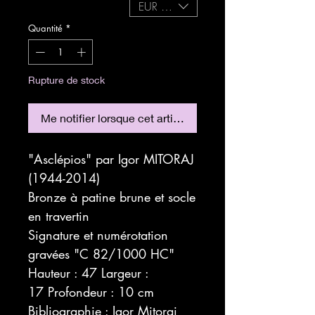
EUR (€)
Quantité
*
Rupture de stock
Me notifier lorsque cet article est disponible
"Asclépios" par Igor MITORAJ
(1944-2014)
Bronze à patine brune et socle
en travertin
Signature et numérotation
gravées "C 82/1000 HC"
Hauteur : 47 Largeur :
17 Profondeur : 10 cm
Bibliographie : Igor Mitoraj