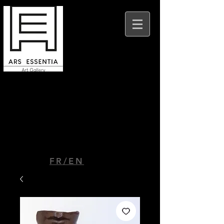
Ars Essentia Beaune
9 place Felix Ziem
21200 Beaune
FR/EN