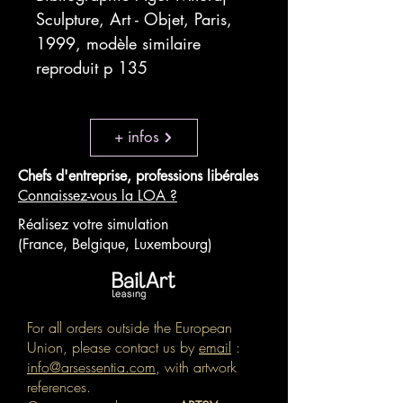
Sculpture, Art - Objet, Paris,
1999, modèle similaire
reproduit p 135
+ infos
Chefs d'entreprise, professions libérales
Connaissez-vous la LOA ?
Réalisez votre simulation
(France, Belgique, Luxembourg)
For all orders outside the European
Union, please contact us by
email
:
info@arsessentia.com
, with artwork
references.