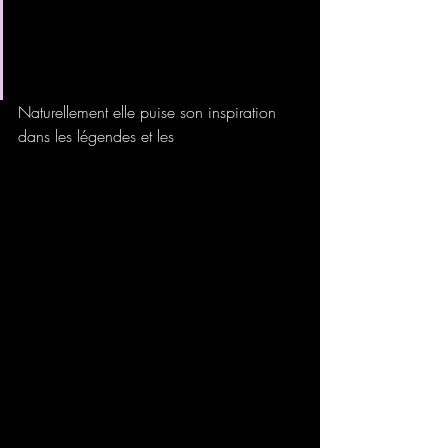
peinture au début des années 
2000 dans son pays natal, la 
Colombie. 
Naturellement elle puise son inspiration 
dans les légendes et les 