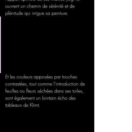
ouvrent un chemin de sérénité et de 
plénitude qui irrigue sa peinture.
L’artiste fait sienne la formule de 
Marc Chagall : « 
Si toute vie va 
inévitablement vers sa fin, nous 
devons durant la nôtre, la 
colorier avec nos couleurs 
d’amour et d’espoir
. »
Et les couleurs apposées par touches 
contrastées, tout comme l’introduction de 
feuilles ou fleurs séchées dans ses toiles, 
sont également un lointain écho des 
tableaux de Klimt. 