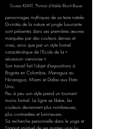
Gustav KLIMT, "Portrait d'Adèle Bloch-Bauer
personnages mythiques de sa terre natale. 
Divinités de la nature et jungle luxuriante 
sont présentes dans ses premières œuvres 
marquées par des couleurs denses et 
vives, ainsi que par un style formel 
caractéristique de l’Ecole de la « 
sécession viennoise ».
Son travail fait l’objet d’expositions à 
Bogota en Colombie, Managua au 
Nicaragua, Miami et Dallas aux Etats-
Unis.
Peu à peu son style prend un tournant 
moins formel. La ligne se libère, les 
couleurs deviennent plus nombreuses, 
plus contrastées et lumineuses. 
Sa recherche personnelle dans le yoga et 
l’apport spirituel de ses maitres yogi lui 