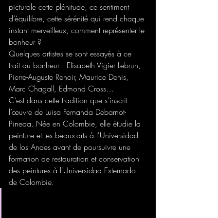
picturale cette plénitude, ce sentiment 
d’équilibre, cette sérénité qui rend chaque 
instant merveilleux, comment représenter le 
bonheur ?
Quelques artistes se sont essayés à ce 
trait du bonheur : Elisabeth Vigier Lebrun, 
Pierre-Auguste Renoir, Maurice Denis, 
Marc Chagall, Edmond Cross…
C’est dans cette tradition que s’inscrit 
l’œuvre de Luisa Fernanda Debarnot-
Pineda. Née en Colombie, elle étudie la 
peinture et les beaux-arts à l'Universidad 
de los Andes avant de poursuivre une 
formation de restauration et conservation 
des peintures à l'Universidad Externado 
de Colombie.
C’est avec ce solide bagage 
technique qu’elle se lance en 