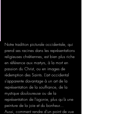
n’est pas un thème si courant en 
peinture. Comment représenter 
ce sentiment de plénitude qui 
parait même un peu sirupeux 
depuis l’époque romantique ? 
Notre tradition picturale occidentale, qui 
prend ses racines dans les représentations 
religieuses chrétiennes, est bien plus riche 
en référence aux martyrs, à la mort en 
passion du Christ, ou en images de 
rédemption des Saints. L’art occidental 
s’apparente davantage à un art de la 
représentation de la souffrance, de la 
mystique douloureuse ou de la 
représentation de l’agonie, plus qu’à une 
peinture de la joie et du bonheur…
Aussi, comment rendre d’un point de vue 