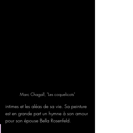
Marc Chagall, "Les coquelicots"
intimes et les aléas de sa vie. Sa peinture 
est en grande part un hymne à son amour 
pour son épouse Bella Rosenfeld.
Le bonheur ou simplement la joie 