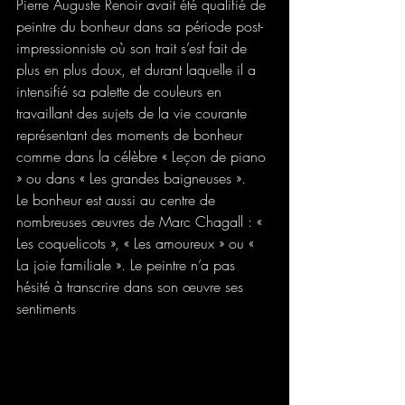
Pierre Auguste Renoir avait été qualifié de 
peintre du bonheur dans sa période post-
impressionniste où son trait s’est fait de 
plus en plus doux, et durant laquelle il a 
intensifié sa palette de couleurs en 
travaillant des sujets de la vie courante 
représentant des moments de bonheur 
comme dans la célèbre « Leçon de piano 
» ou dans « Les grandes baigneuses ».
Le bonheur est aussi au centre de 
nombreuses œuvres de Marc Chagall : « 
Les coquelicots », « Les amoureux » ou « 
La joie familiale ». Le peintre n’a pas 
hésité à transcrire dans son œuvre ses 
sentiments 